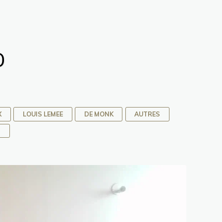
O
X
LOUIS LEMEE
DE MONK
AUTRES
T