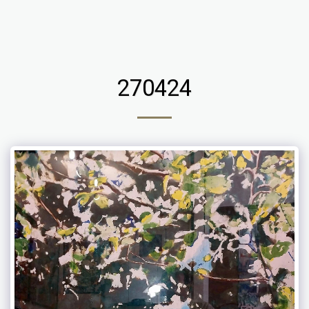
Chaniviro
270424